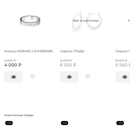
Нет в наличии
Кольцо NOMAD | КОЧЕВНИК
Серьги ГЛАДЬ
Серьги 
5 900 ₽
8 200 ₽
8 200 ₽
4 000 ₽
6 560 ₽
6 560 
Аналогичные товары
-20%
-20%
-20%