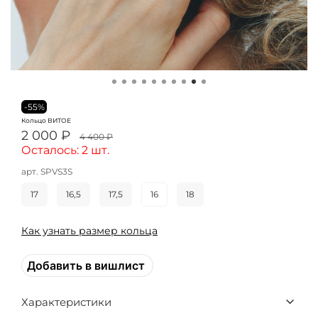
-55%
Кольцо ВИТОЕ
2 000 ₽
4 400 ₽
Осталось: 2 шт.
арт.
SPVS3S
17
16,5
17,5
16
18
Как узнать размер кольца
Добавить в вишлист
Характеристики