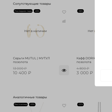
Сопутствующие товары
Последняя пара
-20%
-38%
Нет в наличии
Нет в наличии
Серьги MUTUL | МУТУЛ
Кафф DORIKOS | ДОР
позолота
позолота
13 000 ₽
4 800 ₽
10 400 ₽
3 000 ₽
Аналогичные товары
Бестселлер
-20%
-22%