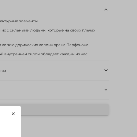
тектурные элементы.
их с сильными людьми, которые на своих плечах
 копию дорических колонн храма Парфенона.
ой внутренней силой обладает каждый из нас.
ики