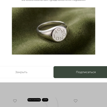
Осталось мало
Новинка
-23%
Нет в наличии
ИКОС
Кольцо OMONIA | ОМОНИЯ
позолота
9 100 ₽
7 000 ₽
Закрыть
Подписаться
Бестселлер
-20%