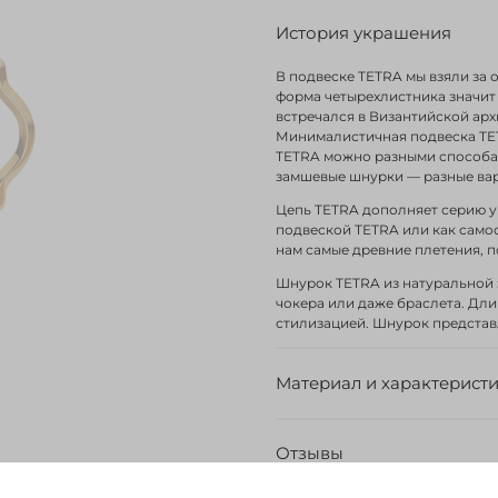
История украшения
В подвеске TETRA мы взяли за
форма четырехлистника значит
встречался в Византийской архи
Минималистичная подвеска TET
TETRA можно разными способам
замшевые шнурки — разные вар
Цепь TETRA дополняет серию у
подвеской TETRA или как само
нам самые древние плетения, п
Шнурок TETRA из натуральной 
чокера или даже браслета. Дли
стилизацией. Шнурок представл
Материал и характерист
Отзывы