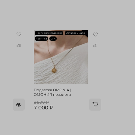
Последняя подвеска
Осталось мало
Новинка
-21%
Подвеска OMONIA |
ОМОНИЯ позолота
8 900 ₽
7 000 ₽