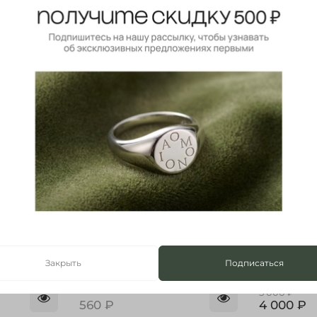
Выбрать
Новинка
Новинка
-20%
Нет в наличии
Закрыть
Подписаться
А
Шнурок TETRA | ТЕТРА
Цепь TETRA 
замшевый коричневый
5 000 ₽
560 ₽
4 000 ₽