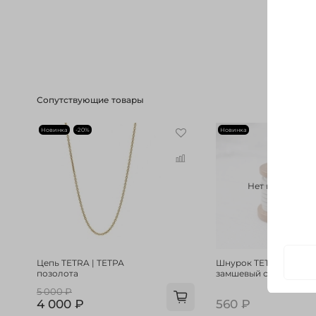
Сопутствующие товары
Новинка
-20%
Новинка
Нет в наличии
Цепь TETRA | ТЕТРА
Шнурок TETRA | ТЕТР
позолота
замшевый серый
5 000 ₽
4 000 ₽
560 ₽