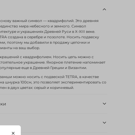
 основу важный символ — квадрифолий. Это древняя
 единство мира небесного и земного. Символ
тектуре и украшениях Древней Руси в X-XIII веке.
RA создана в серебре и позолоте. Носить подвеску
и, поэтому мы добавили в продажу цепочки и
ианты на ваш выбор.
крашений с квадрифолием. Носить цепь можно с
стоятельное украшение. Якорное плетение напоминает
опулярные еще в Древней Греции и Византии.
замши можно носить с подвеской TETRA, в качестве
на шнурка 100см, это позволяет экспериментировать со
ен в двух цветах: серый и коричневый.
ики