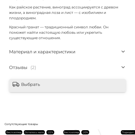
Как райское растение, виноград ассоциируется с древом
жизни, а виноградная лоза и лист — с изобилием и
плодородием.
Красный гранат — традиционный символ любви. Он
поможет найти настоящую любовь или укрепить
существующие отношения.
Материал и характеристики
Отзывы
(2)
Выбрать
Сопутствующие товары
Бестселлер
Осталось мало
-22%
Бестселлер
-20%
Подходит д