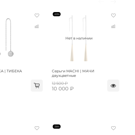
-20%
Бес
Нет в наличии
KA | ТИБЕКА
Серьги MACHI | МАЧИ
Се
двухцветные
12 500 ₽
7 1
10 000 ₽
5 
-38%