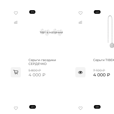
-31%
-44%
Нет в наличии
Серьги-гвоздики
Серьги TIBE
СЕРДЕЧКО
5 800 ₽
7 100 ₽
4 000 ₽
4 000 ₽
-46%
-38%