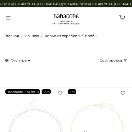
СДЭК ДО 30 АВГУСТА |
БЕСПЛАТНАЯ ДОСТАВКА СДЭК ДО 30 АВГУСТА |
БЕСПЛАТНА
Главная
На шею
Колье из серебра 925 пробы
Фильтры
Сортировка
Последняя подвеска
-20%
-17%