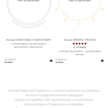
Нет в наличии
Нет в наличии
Колье MARI MARI | МАРИ МАРИ
Колье RENMA | РЕНМА
с монетками на цепочке с
2
отзыва
крупными звеньями
с пятью ангелами - символами
семьи
25 600 ₽
12 800 ₽
32 000 ₽
15 500 ₽
Колье
Подвески
Подвески с позолотой
Колье из серебра
Колье в подарок
Колье для девушек
Колье из серебра 925 пробы
Колье с символами
Колье обереги
Подвески из серебра