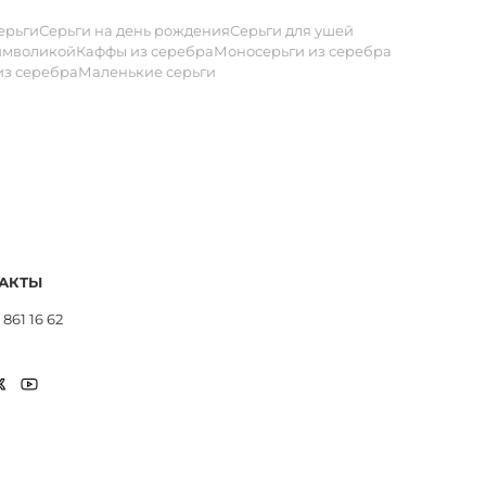
ерьги
Серьги на день рождения
Серьги для ушей
символикой
Каффы из серебра
Моносерьги из серебра
из серебра
Маленькие серьги
АКТЫ
 861 16 62