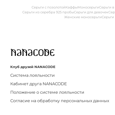
Серьги с позолотой
Каффы
Моносерьги
Серьги в
Серьги из серебра 925 пробы
Серьги для девочек
Сер
Женские моносерьги
Серьги
Клуб друзей NANACODE
Система лояльности
Кабинет друга NANACODE
Положение о системе лояльности
Согласие на обработку персональных данных