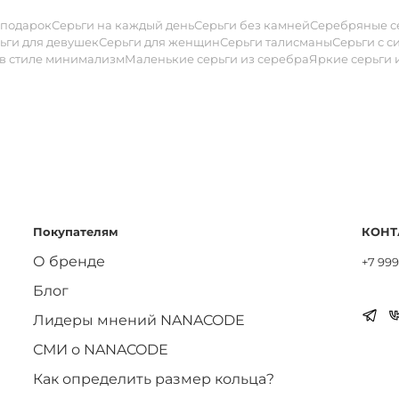
 подарок
Серьги на каждый день
Серьги без камней
Серебряные с
ьги для девушек
Серьги для женщин
Серьги талисманы
Серьги с 
 в стиле минимализм
Маленькие серьги из серебра
Яркие серьги 
Покупателям
КОНТ
О бренде
+7 999
Блог
Лидеры мнений NANACODE
СМИ о NANACODE
Как определить размер кольца?