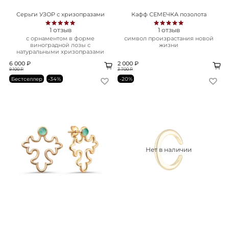
Серьги УЗОР с хризопразами
Кафф СЕМЕЧКА позолота
1
отзыв
1
отзыв
с орнаментом в форме
символ произрастания новой
виноградной лозы с
жизни
натуральными хризопразами
6 000 ₽
2 000 ₽
9 100 ₽
3 700 ₽
Бестселлер
-34%
-20%
Нет в наличии