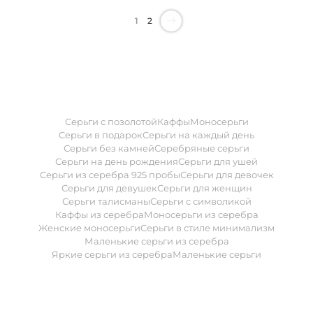
1
2
Серьги с позолотой
Каффы
Моносерьги
Серьги в подарок
Серьги на каждый день
Серьги без камней
Серебряные серьги
Серьги на день рождения
Серьги для ушей
Серьги из серебра 925 пробы
Серьги для девочек
Серьги для девушек
Серьги для женщин
Серьги талисманы
Серьги с символикой
Каффы из серебра
Моносерьги из серебра
Женские моносерьги
Серьги в стиле минимализм
Маленькие серьги из серебра
Яркие серьги из серебра
Маленькие серьги