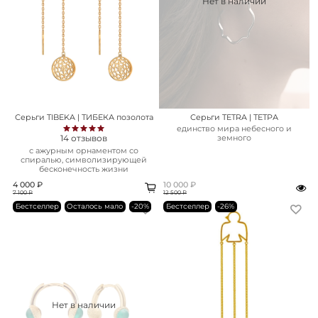
Нет в наличии
Серьги TIBEKA | ТИБЕКА позолота
Серьги TETRA | ТЕТРА
единство мира небесного и
14
отзывов
земного
с ажурным орнаментом со
спиралью, символизирующей
бесконечность жизни
4 000 ₽
10 000 ₽
7 100 ₽
12 500 ₽
Бестселлер
Осталось мало
-20%
Бестселлер
-26%
Нет в наличии