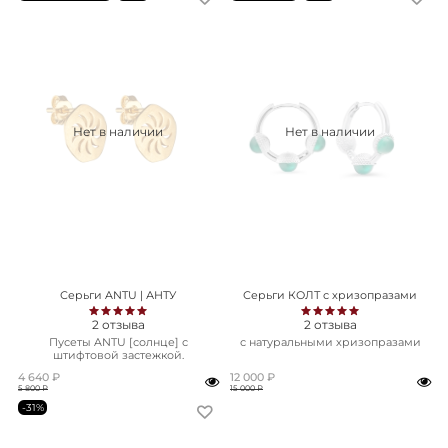
Нет в наличии
Нет в наличии
Серьги ANTU | АНТУ
Серьги КОЛТ с хризопразами
2
отзыва
2
отзыва
Пусеты ANTU [солнце] с
с натуральными хризопразами
штифтовой застежкой.
4 640 ₽
12 000 ₽
5 800 ₽
15 000 ₽
-31%