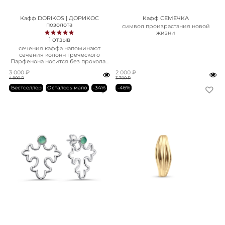
Кафф DORIKOS | ДОРИКОС
Кафф СЕМЕЧКА
позолота
символ произрастания новой
жизни
1
отзыв
сечения каффа напоминают
сечения колонн греческого
Парфенона носится без прокола...
3 000 ₽
2 000 ₽
4 800 ₽
3 700 ₽
Бестселлер
Осталось мало
-34%
-46%