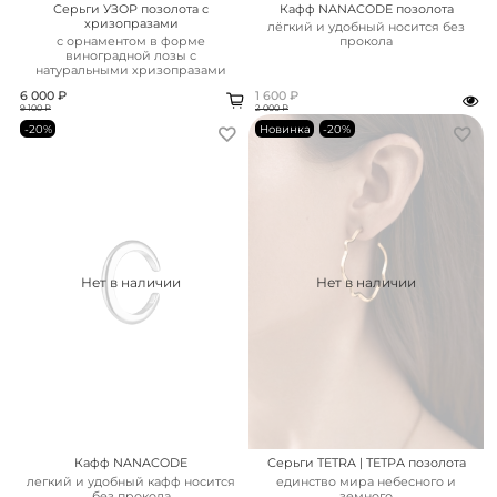
Серьги УЗОР позолота с
Кафф NANACODE позолота
хризопразами
лёгкий и удобный носится без
с орнаментом в форме
прокола
виноградной лозы с
натуральными хризопразами
6 000 ₽
1 600 ₽
9 100 ₽
2 000 ₽
-20%
Новинка
-20%
Нет в наличии
Нет в наличии
Кафф NANACODE
Серьги TETRA | ТЕТРА позолота
легкий и удобный кафф носится
единство мира небесного и
без прокола
земного