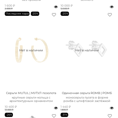
1 600 ₽
10 000 ₽
2 000 ₽
12 500 ₽
Последняя пара
-20%
-20%
Нет в наличии
Нет в наличии
Серьги MUTUL | МУТУЛ позолота
Одиночная серьга ROMB | РОМБ
крупные серьги-кольца с
моносерьга пусета в форме
архитектурным орнаментом
ромба с штифтовой застёжкой
10 400 ₽
1 440 ₽
13 000 ₽
1 800 ₽
-26%
-31%