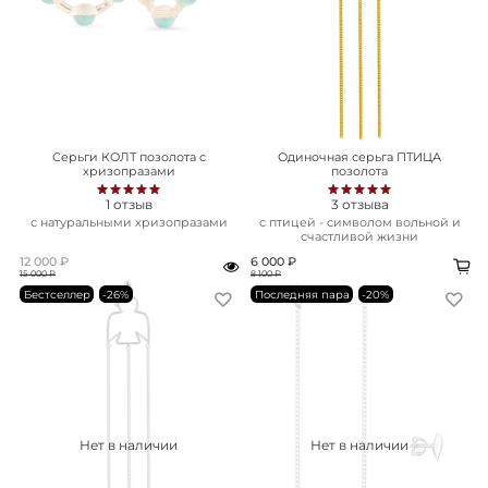
Серьги КОЛТ позолота с
Одиночная серьга ПТИЦА
хризопразами
позолота
1
отзыв
3
отзыва
с натуральными хризопразами
с птицей - символом вольной и
счастливой жизни
12 000 ₽
6 000 ₽
15 000 ₽
8 100 ₽
Бестселлер
-26%
Последняя пара
-20%
Нет в наличии
Нет в наличии