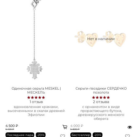
Нет в наличии
Одиночная серьга MESKEL |
Серьги-гвоздики СЕРДЕЧКО
МЕСКЕЛЬ
позолота
1
отзыв
2
отзыва
вдохновленная храмами,
с орнаментом в виде
высеченными в скалах древней
прорастающего бутона,
Эфиопии
древнерусского женского
оберега
4 500 ₽
4 000 ₽
6 100 ₽
5 800 ₽
Последняя пара
-20%
Бестселлер
-20%