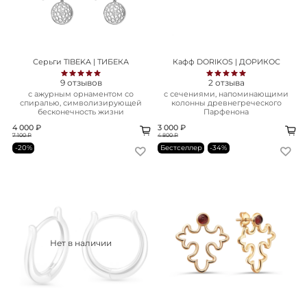
Серьги TIBEKA | ТИБЕКА
Кафф DORIKOS | ДОРИКОС
9
отзывов
2
отзыва
с ажурным орнаментом со
с сечениями, напоминающими
спиралью, символизирующей
колонны древнегреческого
бесконечность жизни
Парфенона
4 000 ₽
3 000 ₽
7 100 ₽
4 800 ₽
-20%
Бестселлер
-34%
Нет в наличии