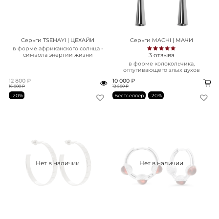
Серьги TSEHAYI | ЦЕХАЙИ
Серьги MACHI | МАЧИ
в форме африканского солнца -
3
отзыва
символа энергии жизни
в форме колокольчика,
отпугивающего злых духов
12 800 ₽
10 000 ₽
16 000 ₽
12 500 ₽
-20%
Бестселлер
-20%
Нет в наличии
Нет в наличии