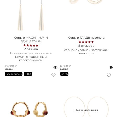
Серьги MACHI | МАЧИ
Серьги ГЛАДЬ позолота
двухцветные
5
отзывов
2
отзыва
серьги с удобной застёжкой-
Lлинные акцентные серьги
кликером
MACHI с подвижным
колокольчиком
10 000 ₽
6 560 ₽
12 500 ₽
8 200 ₽
Бестселлер
-20%
-20%
Нет в наличии