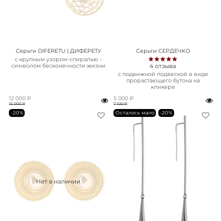
Серьги DIFERETU | ДИФЕРЕТУ
Серьги СЕРДЕЧКО
с крупным узором-спиралью -
4
отзыва
символом бесконечности жизни
с подвижной подвеской в виде
прорастающего бутона на
кликере
12 000 ₽
5 000 ₽
15 000 ₽
7 100 ₽
-20%
Осталось мало
-20%
Нет в наличии