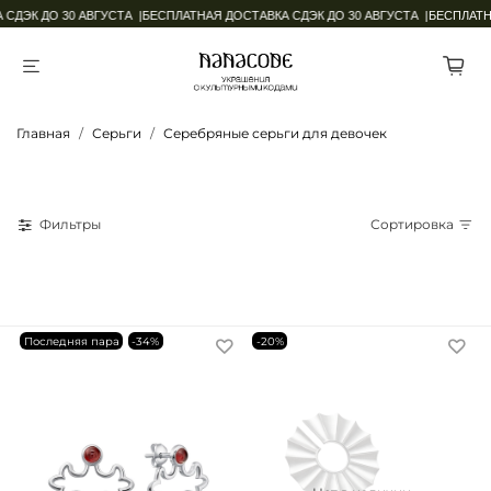
СДЭК ДО 30 АВГУСТА |
БЕСПЛАТНАЯ ДОСТАВКА СДЭК ДО 30 АВГУСТА |
БЕСПЛАТНА
Главная
Серьги
Серебряные серьги для девочек
Фильтры
Сортировка
Последняя пара
-34%
-20%